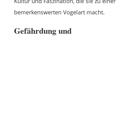
Kultur und Faszination, die sie zu einer
bemerkenswerten Vogelart macht.
Gefährdung und
Schutzmaßnahmen
Elstern sind in Deutschland weit verbreitet
und zählen zu den häufigen
Brutvogelarten. Nach der Roten Liste der
Brutvögel sind sie nicht gefährdet. Ihre
Bestandssituation wird im Wildtierbericht
sogar als „günstig“ eingestuft.
In jüngster Zeit haben Elstern ihren